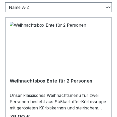
Weihnachtsbox Ente für 2 Personen
Unser klassisches Weihnachtsmenü für zwei
Personen besteht aus Süßkartoffel-Kürbissuppe
mit gerösteten Kürbiskernen und steirischem
Kernöl Gebackene Entenkeule aus dem Rohr mit
79,00 €
Regulärer Preis: